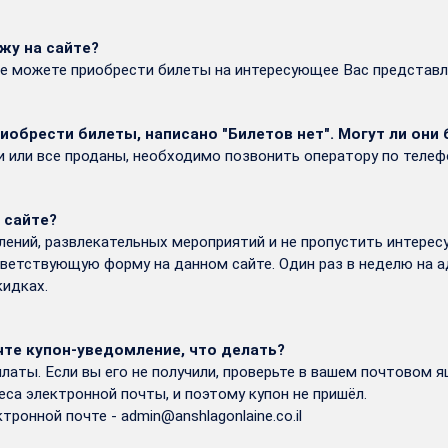
жу на сайте?
е можете приобрести билеты на интересующее Вас представ
риобрести билеты, написано "Билетов нет". Могут ли они
ии или все проданы, необходимо позвонить оператору по теле
 сайте?
лений, развлекательных мероприятий и не пропустить интере
тветствующую форму на данном сайте. Один раз в неделю на а
кидках.
очте купон-уведомление, что делать?
аты. Если вы его не получили, проверьте в вашем почтовом я
са электронной почты, и поэтому купон не пришёл.
тронной почте -
admin@anshlagonlaine.co.il