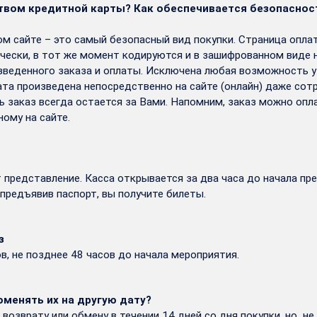
твом кредитной карты? Как обеспечивается безопаснос
ом сайте – это самый безопасный вид покупки. Страница опл
ически, в тот же момент кодируются и в зашифрованном виде
зведенного заказа и оплаты. Исключена любая возможность у
лата произведена непосредственно на сайте (онлайн) даже сот
ь заказ всегда остается за Вами. Напомним, заказ можно опл
ному на сайте.
 представление. Касса открывается за два часа до начала пре
предъявив паспорт, вы получите билеты.
з
, не позднее 48 часов до начала мероприятия.
менять их на другую дату?
озврату или обмену в течении 14 дней со дня покупки, но не 