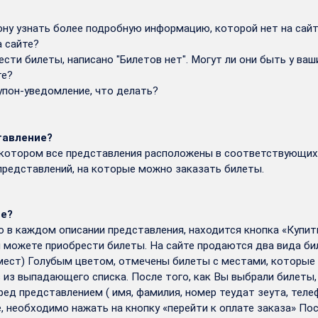
ну узнать более подробную информацию, которой нет на сайте
а сайте?
ести билеты, написано "Билетов нет". Могут ли они быть у ва
те?
купон-уведомление, что делать?
тавление?
 котором все представления расположены в соответствующих ка
редставлений, на которые можно заказать билеты.
те?
о в каждом описании представления, находится кнопка «Купит
 можете приобрести билеты. На сайте продаются два вида бил
мест) Голубым цветом, отмечены билеты с местами, которые е
из выпадающего списка. После того, как Вы выбрали билеты,
ед представлением ( имя, фамилия, номер теудат зеута, теле
е, необходимо нажать на кнопку «перейти к оплате заказа» По