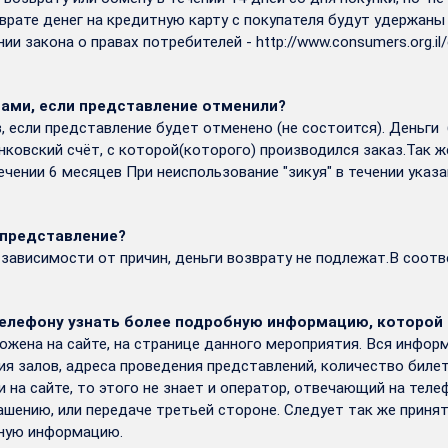
зврате денег на кредитную карту с покупателя будут удержа
ании закона о правах потребителей -
http://www.consumers.org.il
тами, если представление отменили?
 если представление будет отменено (не состоится). Деньги
нковский счёт, с которой(которого) производился заказ.Так ж
ечении 6 месяцев При неиспользование "зикуя" в течении указ
а представление?
не зависимости от причин, деньги возврату не подлежат.В соот
лефону узнать более подробную информацию, которой не
ложена на сайте, на странице данного мероприятия. Вся инфо
ния залов, адреса проведения представлений, количество биле
 на сайте, то этого не знает и оператор, отвечающий на тел
шению, или передаче третьей стороне. Следует так же принят
чную информацию.