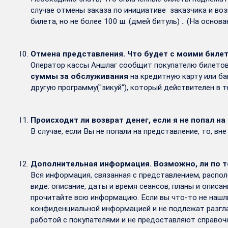
случае отмены заказа по инициативе заказчика и во
билета, но не более 100 ш. (дмей битуль) .. (На основ
Отмена представления. Что будет с моими биле
Оператор кассы Аншлаг сообщит покупателю билетов,
суммы за обслуживания
на кредитную карту или ба
другую программу("зикуй"), который действителен в т
Происходит ли возврат денег, если я не попал н
В случае, если Вы не попали на представление, то, в
Дополнительная информация. Возможно, ли по те
Вся информация, связанная с представлением, распо
виде: описание, даты и время сеансов, планы и описа
прочитайте всю информацию. Если вы что-то не нашли
конфиденциальной информацией и не подлежат разгла
работой с покупателями и не предоставляют справо