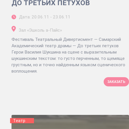
ДО ТРЕТЬИХ ПЕТУХОВ
Дата: 20.06.11 - 23.06.11
Зал «Эшколь а-Пайс»
Фестиваль Театральный Дивертисмент — Самарский
Академический театр драмы — До третьих петухов
Герои Василия Шукшина на сцене с выразительным
шукшинским текстом: то густо перченным, то щемяще
грустным, но и точно найденным языком сценического
воплощения.
ЗАКАЗАТЬ
Tеатр