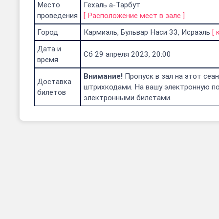
Место
Гехаль а-Тарбут
проведения
[
Расположение мест в зале
]
Город
Кармиэль, Бульвар Наси 33, Исраэль
[
Дата и
Сб 29 апреля 2023, 20:00
время
Внимание!
Пропуск в зал на этот сеа
Доставка
штрихкодами. На вашу электронную по
билетов
электронными билетами.