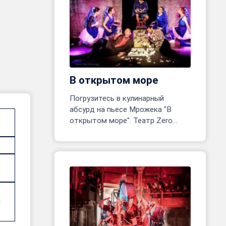
В открытом море
Погрузитесь в кулинарный
абсурд на пьесе Мрожека "В
открытом море". Театр Zero
открывает одноактное
приключение! Реж. Марина
Белявцева, Олег Родовильский.
и