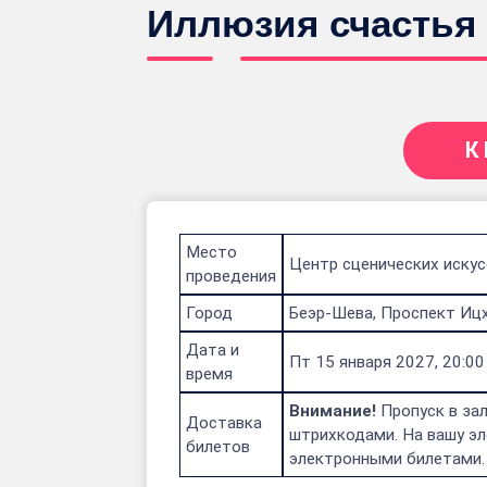
Иллюзия счастья
К
Место
Центр сценических искус
проведения
Город
Беэр-Шева, Проспект Ицх
Дата и
Пт 15 января 2027, 20:00
время
Внимание!
Пропуск в зал
Доставка
штрихкодами. На вашу эл
билетов
электронными билетами.