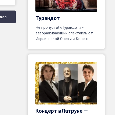
ала
Турандот
Не пропусти! «Турандот» -
завораживающий спектакль от
Израильской Оперы и Ковент-
Гарден. Тель-Авив, 24 июня - 8
июля. Более 200 артистов на
сцене!
Концерт вЛатруне —