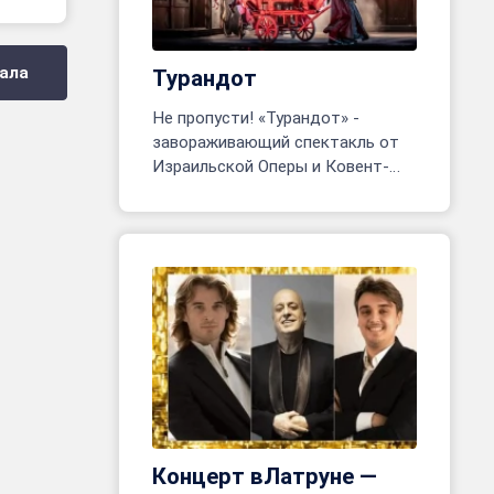
ала
Турандот
Не пропусти! «Турандот» -
завораживающий спектакль от
Израильской Оперы и Ковент-
Гарден. Тель-Авив, 24 июня - 8
июля. Более 200 артистов на
сцене!
Концерт вЛатруне —