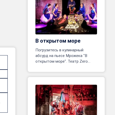
В открытом море
Погрузитесь в кулинарный
абсурд на пьесе Мрожека "В
открытом море". Театр Zero
открывает одноактное
приключение! Реж. Марина
Белявцева, Олег Родовильский.
и