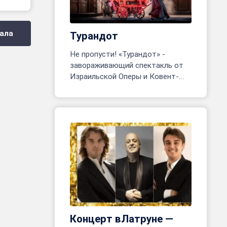
ала
Турандот
Не пропусти! «Турандот» -
завораживающий спектакль от
Израильской Оперы и Ковент-
Гарден. Тель-Авив, 24 июня - 8
июля. Более 200 артистов на
сцене!
Концерт вЛатруне —