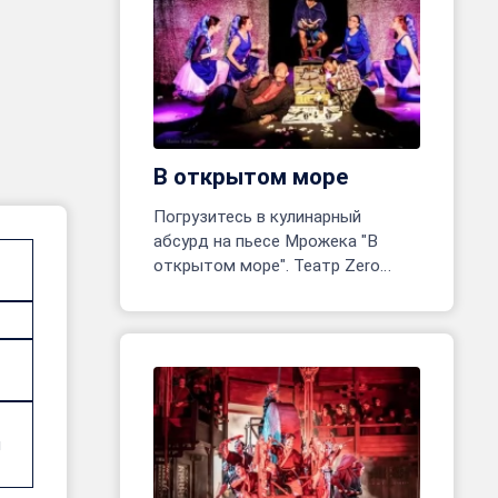
В открытом море
Погрузитесь в кулинарный
абсурд на пьесе Мрожека "В
открытом море". Театр Zero
открывает одноактное
приключение! Реж. Марина
Белявцева, Олег Родовильский.
и