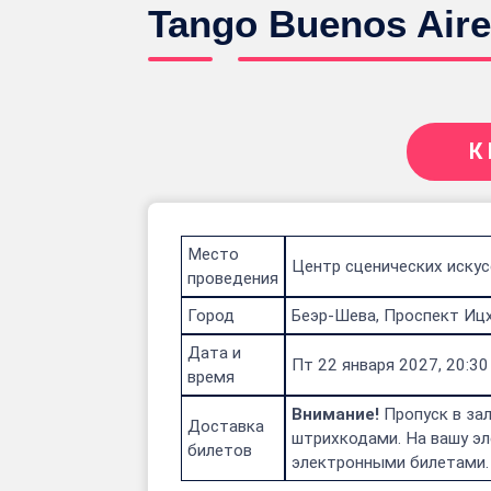
Tango Buenos Aire
К
Место
Центр сценических искус
проведения
Город
Беэр-Шева, Проспект Ицх
Дата и
Пт 22 января 2027, 20:30
время
Внимание!
Пропуск в зал
Доставка
штрихкодами. На вашу эл
билетов
электронными билетами.