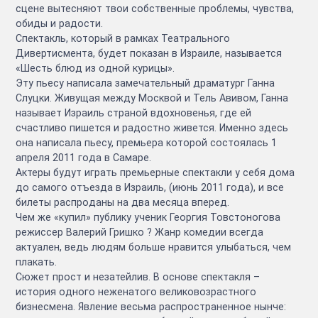
сцене вытесняют твои собственные проблемы, чувства,
обиды и радости.
Спектакль, который в рамках Театрального
Дивертисмента, будет показан в Израиле, называется
«Шесть блюд из одной курицы».
Эту пьесу написала замечательный драматург Ганна
Слуцки. Живущая между Москвой и Тель Авивом, Ганна
называет Израиль страной вдохновенья, где ей
счастливо пишется и радостно живется. Именно здесь
она написала пьесу, премьера которой состоялась 1
апреля 2011 года в Самаре.
Актеры будут играть премьерные спектакли у себя дома
до самого отъезда в Израиль, (июнь 2011 года), и все
билеты распроданы на два месяца вперед.
Чем же «купил» публику ученик Георгия Товстоногова
режиссер Валерий Гришко ? Жанр комедии всегда
актуален, ведь людям больше нравится улыбаться, чем
плакать.
Сюжет прост и незатейлив. В основе спектакля –
история одного неженатого великовозрастного
бизнесмена. Явление весьма распространенное нынче: