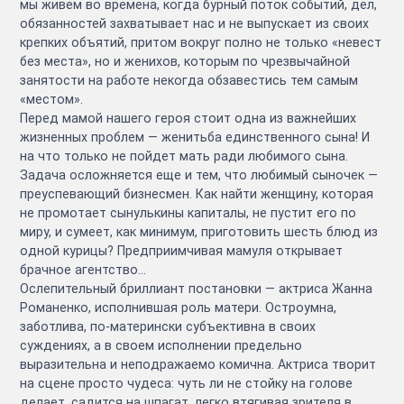
мы живем во времена, когда бурный поток событий, дел,
обязанностей захватывает нас и не выпускает из своих
крепких объятий, притом вокруг полно не только «невест
без места», но и женихов, которым по чрезвычайной
занятости на работе некогда обзавестись тем самым
«местом».
Перед мамой нашего героя стоит одна из важнейших
жизненных проблем — женитьба единственного сына! И
на что только не пойдет мать ради любимого сына.
Задача осложняется еще и тем, что любимый сыночек —
преуспевающий бизнесмен. Как найти женщину, которая
не промотает сынулькины капиталы, не пустит его по
миру, и сумеет, как минимум, приготовить шесть блюд из
одной курицы? Предприимчивая мамуля открывает
брачное агентство...
Ослепительный бриллиант постановки — актриса Жанна
Романенко, исполнившая роль матери. Остроумна,
заботлива, по-матерински субъективна в своих
суждениях, а в своем исполнении предельно
выразительна и неподражаемо комична. Актриса творит
на сцене просто чудеса: чуть ли не стойку на голове
делает, садится на шпагат, легко втягивая зрителя в