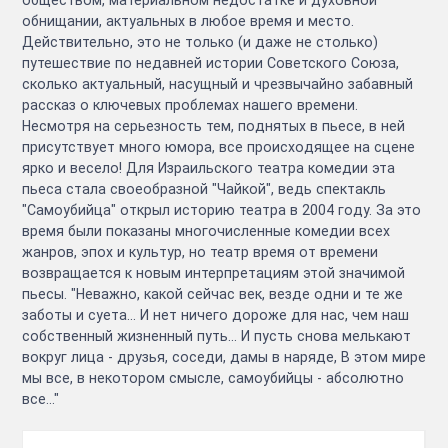
обнищании, актуальных в любое время и место.
Действительно, это не только (и даже не столько)
путешествие по недавней истории Советского Союза,
сколько актуальный, насущный и чрезвычайно забавный
рассказ о ключевых проблемах нашего времени.
Несмотря на серьезность тем, поднятых в пьесе, в ней
присутствует много юмора, все происходящее на сцене
ярко и весело! Для Израильского театра комедии эта
пьеса стала своеобразной "Чайкой", ведь спектакль
"Самоубийца" открыл историю театра в 2004 году. За это
время были показаны многочисленные комедии всех
жанров, эпох и культур, но театр время от времени
возвращается к новым интерпретациям этой значимой
пьесы. "Неважно, какой сейчас век, везде одни и те же
заботы и суета... И нет ничего дороже для нас, чем наш
собственный жизненный путь... И пусть снова мелькают
вокруг лица - друзья, соседи, дамы в наряде, В этом мире
мы все, в некотором смысле, самоубийцы - абсолютно
все..."