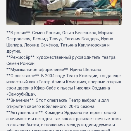
**В ролях**: Семён Ронкин, Ольга Беленькая, Марина
Островская, Леонид Ткачук, Евгения Бондарь, Ирина
Шапира, Леонид Семёнов, Татьяна Каплуновская и
другие.
**Режиссёр**: художественный руководитель театра
Семён Ронкин.
**Музыкальное оформление**: Ирина Шелкова.
**О спектакле**: В 2004 году Театр Комедии, тогда ещё
известный как «Театр Алии и Комедии», впервые открыл
свои двери в Кфар-Сабе с пьесы Николая Эрдмана
«Самоубийца».
**Значение**: Этот спектакль Театр выбрал и для
открытия своего юбилейного, 20-го сезона.
**Актуальность**: Комедия Эрдмана не теряет своей
значимости и сегодня, так как затрагивает вечные темы
о смысле бытия, отношениях между индивидуумом и
обществом, материальном недостатке и духовной