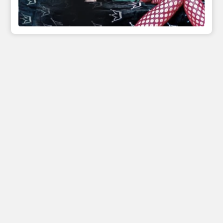
Инфо
Полезные сcылки
Афиши