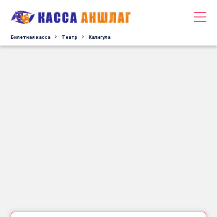
Билетная касса
Tеатр
Калигула