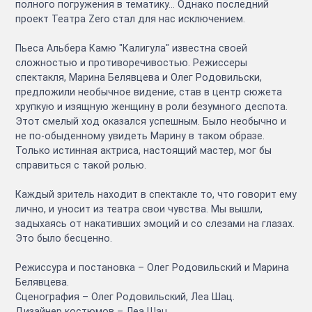
полного погружения в тематику… Однако последний
проект Театра Zero стал для нас исключением.
Пьеса Альбера Камю "Калигула" известна своей
сложностью и противоречивостью. Режиссеры
спектакля, Марина Белявцева и Олег Родовильски,
предложили необычное видение, став в центр сюжета
хрупкую и изящную женщину в роли безумного деспота.
Этот смелый ход оказался успешным. Было необычно и
не по-обыденному увидеть Марину в таком образе.
Только истинная актриса, настоящий мастер, мог бы
справиться с такой ролью.
Каждый зритель находит в спектакле то, что говорит ему
лично, и уносит из театра свои чувства. Мы вышли,
задыхаясь от накативших эмоций и со слезами на глазах.
Это было бесценно.
Режиссура и постановка – Олег Родовильский и Марина
Белявцева.
Сценография – Олег Родовильский, Леа Шац.
Дизайнер костюмов – Леа Шац