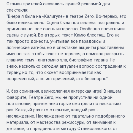
Отзывы зрителей оказались лучшей рекламой для
спектакля:
"Вчера я была на «Калигуле» в театре Zero. Во-первых, это
было великолепно. Сцена была поставлена театрально и
оригинально, всё очень интересно. Особенно впечатлили
сцены с луной. Во-вторых, текст Камю блестящ. Его не
так просто донести, учитывая все парадоксы и
логические изгибы, но в спектакле акценты расставлены
именно так, чтобы текст не терялся, а помогал раскрыть
главную тему - анатомию зла, биографию тирана. Не
знаю, насколько сегодня актуален вопрос сострадания к
тирану, но то, что сюжет воспринимается как
современный, а не исторический, это бесспорно".
И, без сомнения, великолепная актерская игра! В нашем
фаворите, Театре Zero, мы не пропустили ни одной
постановки, причем некоторые смотрели по несколько
раз. Каждый раз это открытие, каждый раз -
наслаждение. Наслаждение от тщательно подобранного
материала, от мастерства режиссуры, от внимания к
деталям, от преданности методу Станиславского, от