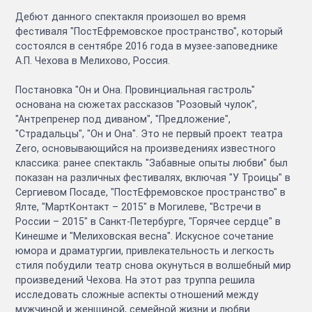
Дебют данного спектакля произошел во время
фестиваля "ПостЕфремовское пространство", который
состоялся в сентябре 2016 года в музее-заповеднике
А.П. Чехова в Мелихово, Россия.
Постановка "Он и Она. Провинциальная гастроль"
основана на сюжетах рассказов "Розовый чулок",
"Антрепренер под диваном", "Предложение",
"Страдальцы", "Он и Она". Это не первый проект театра
Zero, основывающийся на произведениях известного
классика: ранее спектакль "Забавные опыты любви" был
показан на различных фестивалях, включая "У Троицы" в
Сергиевом Посаде, "ПостЕфремовское пространство" в
Ялте, "МартКонтакт – 2015" в Могилеве, "Встречи в
России – 2015" в Санкт-Петербурге, "Горячее сердце" в
Кинешме и "Мелиховская весна". Искусное сочетание
юмора и драматургии, привлекательность и легкость
стиля побудили театр снова окунуться в волшебный мир
произведений Чехова. На этот раз труппа решила
исследовать сложные аспекты отношений между
мужчиной и женщиной, семейной жизни и любви.