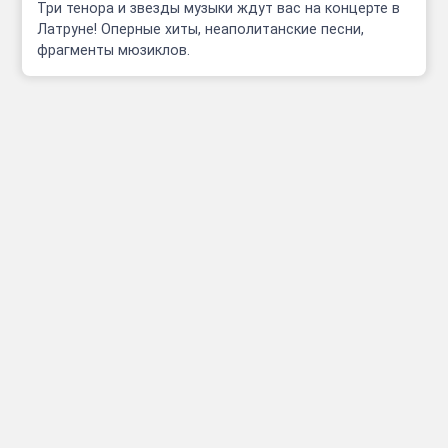
Три тенора и звезды музыки ждут вас на концерте в
Латруне! Оперные хиты, неаполитанские песни,
фрагменты мюзиклов.
Инфо
Полезные сcылки
Афиши