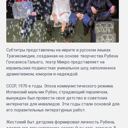
Субтитры представлены на иврите и русском языках.
Трагикомедия, созданная на основе творчества Рубена
Гонсалеса Гальего, театр Микро представляет на
израильских подмостках уникальное шоу, наполненное
драматизмом, юмором и надеждой.
СССР, 1970-е годы. Эпоха коммунистического режима.
Испанский мальчик Рубен, страдающий параличом,
вынужден был провести своё детство в советских
интернатах для инвалидов. Эти годы стали основой для
его поразительных литературных работ.
Жестокий быт детдома формировал личность Рубена,
сделав его тем человеком, который он есть сегодня. В