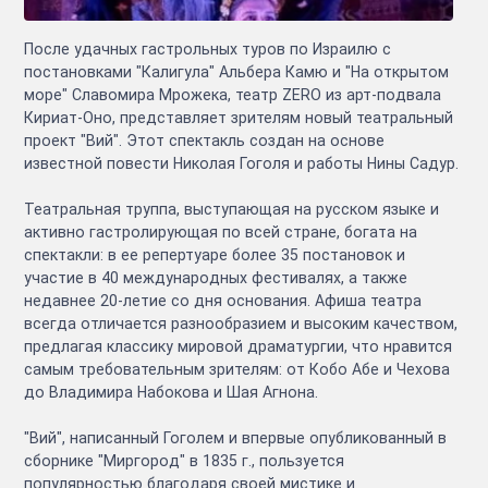
После удачных гастрольных туров по Израилю с
постановками "Калигула" Альбера Камю и "На открытом
море" Славомира Мрожека, театр ZERO из арт-подвала
Кириат-Оно, представляет зрителям новый театральный
проект "Вий". Этот спектакль создан на основе
известной повести Николая Гоголя и работы Нины Садур.
Театральная труппа, выступающая на русском языке и
активно гастролирующая по всей стране, богата на
спектакли: в ее репертуаре более 35 постановок и
участие в 40 международных фестивалях, а также
недавнее 20-летие со дня основания. Афиша театра
всегда отличается разнообразием и высоким качеством,
предлагая классику мировой драматургии, что нравится
самым требовательным зрителям: от Кобо Абе и Чехова
до Владимира Набокова и Шая Агнона.
"Вий", написанный Гоголем и впервые опубликованный в
сборнике "Миргород" в 1835 г., пользуется
популярностью благодаря своей мистике и