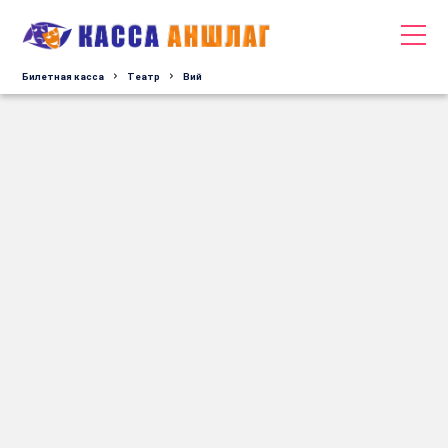
Билетная касса
Tеатр
Вий