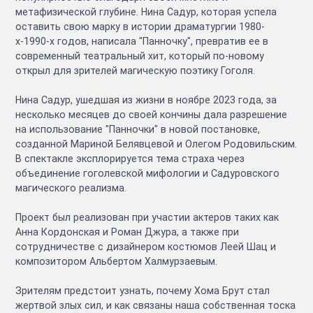
метафизической глубине. Нина Садур, которая успела
оставить свою марку в истории драматургии 1980-
х-1990-х годов, написала "Панночку", превратив ее в
современный театральный хит, который по-новому
открыл для зрителей магическую поэтику Гоголя.
Нина Садур, ушедшая из жизни в ноябре 2023 года, за
несколько месяцев до своей кончины дала разрешение
на использование "Панночки" в новой постановке,
созданной Мариной Белявцевой и Олегом Родовильским.
В спектакле эксплорируется тема страха через
объединение гоголевской мифологии и Садуровского
магического реализма.
Проект был реализован при участии актеров таких как
Анна Кордонская и Роман Джура, а также при
сотрудничестве с дизайнером костюмов Леей Шац и
композитором Альбертом Халмурзаевым.
Зрителям предстоит узнать, почему Хома Брут стал
жертвой злых сил, и как связаны наша собственная тоска