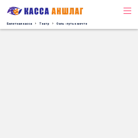
Билетная касса
Tеатр
Оэль - путь к мечте