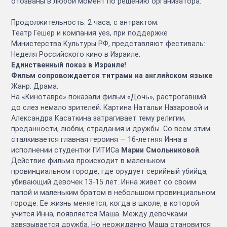
отозваны в любой момент по решению организатора.
Продолжительность: 2 часа, с антрактом.
Театр Гешер и компания yes, при поддержке
Министерства Культуры РФ, представляют фестиваль:
Неделя Российского кино в Израиле.
Единственный показ в Израиле!
Фильм сопровождается титрами на английском языке
.
Жанр: Драма.
На «Кинотавре» показали фильм «Дочь», растрогавший
до слез немало зрителей. Картина Натальи Назаровой и
Александра Касаткина затрагивает тему религии,
преданности, любви, страдания и дружбы. Со всем этим
сталкивается главная героиня — 16-летняя Инна в
исполнении студентки ГИТИСа
Марии Смольниковой
.
Действие фильма происходит в маленьком
провинциальном городе, где орудует серийный убийца,
убивающий девочек 13-15 лет. Инна живет со своим
папой и маленьким братом в небольшом провинциальном
городе. Ее жизнь меняется, когда в школе, в которой
учится Инна, появляется Маша. Между девочками
завязывается дружба. Но неожиданно Маша становится