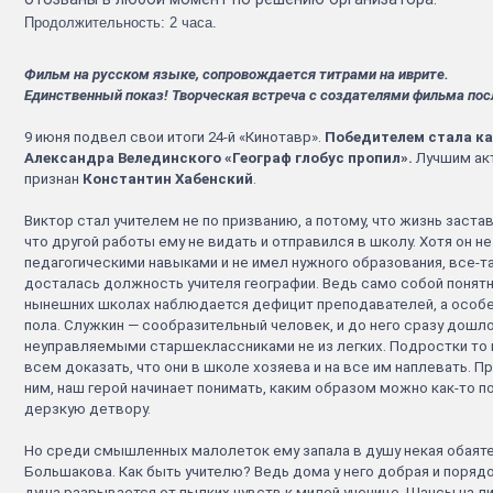
Продолжительность: 2 часа.
Фильм на русском языке, сопровождается титрами на иврите.
Единственный показ! Творческая встреча с создателями фильма пос
9 июня подвел свои итоги 24-й «Кинотавр».
Победителем стала к
Александра Велединского «Географ глобус пропил».
Лучшим ак
признан
Константин Хабенский
.
Виктор стал учителем не по призванию, а потому, что жизнь застав
что другой работы ему не видать и отправился в школу. Хотя он н
педагогическими навыками и не имел нужного образования, все-т
досталась должность учителя географии. Ведь само собой понятно
нынешних школах наблюдается дефицит преподавателей, а особ
пола. Служкин — сообразительный человек, и до него сразу дошло
неуправляемыми старшеклассниками не из легких. Подростки то
всем доказать, что они в школе хозяева и на все им наплевать. 
ним, наш герой начинает понимать, каким образом можно как-то п
дерзкую детвору.
Но среди смышленных малолеток ему запала в душу некая обаят
Большакова. Как быть учителю? Ведь дома у него добрая и порядо
душа разрывается от пылких чувств к милой ученице. Шансы на ли