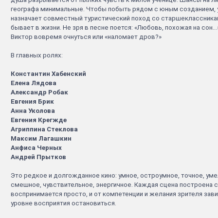
географа минимальные. Чтобы побыть рядом с юным созданием, 
назначает совместный туристический поход со старшеклассникам
бывает в жизни. Не зря в песне поется: «Любовь, похожая на сон..
Виктор вовремя очнуться или «наломает дров?»
В главных ролях:
Кон
стантин Хабенский
Елена Лядова
Александр Робак
Евгения Брик
Анна Уколова
Евгения Крегжде
Агриппина Стеклова
Максим Лагашкин
Анфиса Черных
Андрей Прытков
Это редкое и долгожданное кино: умное, остроумное, точное, уме
смешное, чувствительное, энергичное. Каждая сцена построена 
воспринимается просто, и от компетенции и желания зрителя зави
уровне восприятия остановиться.