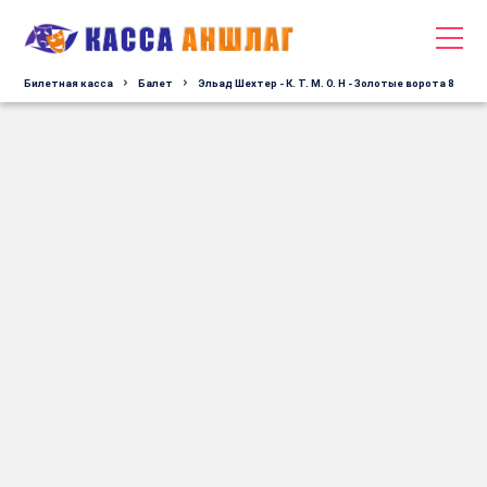
Билетная касса
Балет
Эльад Шехтер - К. Т. М. О. Н - Золотые ворота 8