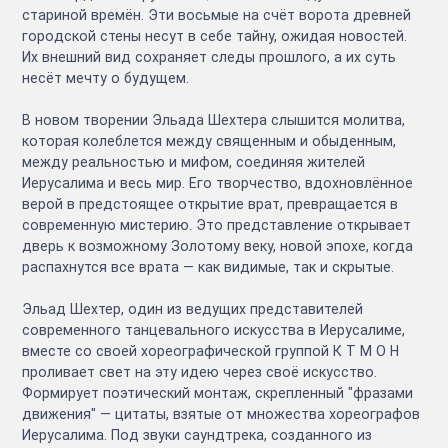
стариной времён. Эти восьмые на счёт ворота древней
городской стены несут в себе тайну, ожидая новостей.
Их внешний вид сохраняет следы прошлого, а их суть
несёт мечту о будущем.
В новом творении Эльада Шехтера слышится молитва,
которая колеблется между священным и обыденным,
между реальностью и мифом, соединяя жителей
Иерусалима и весь мир. Его творчество, вдохновлённое
верой в предстоящее открытие врат, превращается в
современную мистерию. Это представление открывает
дверь к возможному Золотому веку, новой эпохе, когда
распахнутся все врата — как видимые, так и скрытые.
Эльад Шехтер, один из ведущих представителей
современного танцевального искусства в Иерусалиме,
вместе со своей хореографической группой К Т М О Н
проливает свет на эту идею через своё искусство.
Формирует поэтический монтаж, скрепленный "фразами
движения" — цитаты, взятые от множества хореографов
Иерусалима. Под звуки саундтрека, созданного из