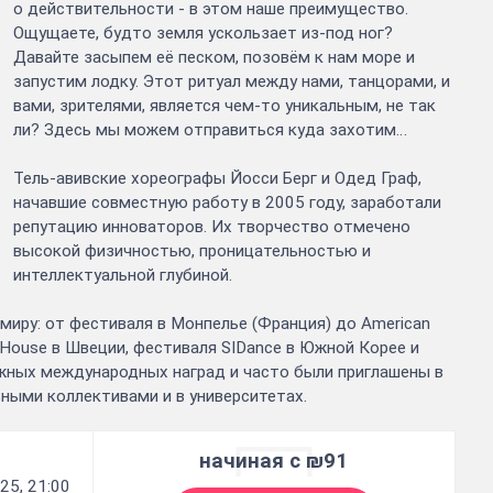
о действительности - в этом наше преимущество.
Ощущаете, будто земля ускользает из-под ног?
Давайте засыпем её песком, позовём к нам море и
запустим лодку. Этот ритуал между нами, танцорами, и
вами, зрителями, является чем-то уникальным, не так
ли? Здесь мы можем отправиться куда захотим…
Тель-авивские хореографы Йосси Берг и Одед Граф,
начавшие совместную работу в 2005 году, заработали
репутацию инноваторов. Их творчество отмечено
высокой физичностью, проницательностью и
интеллектуальной глубиной.
 миру: от фестиваля в Монпелье (Франция) до American
 House в Швеции, фестиваля SIDance в Южной Корее и
ижных международных наград и часто были приглашены в
ными коллективами и в университетах.
начиная с ₪91
25, 21:00