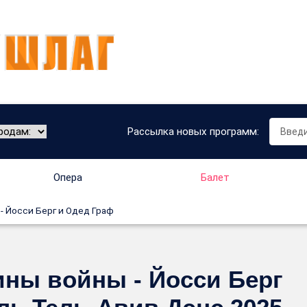
Рассылка новых программ:
Опера
Балет
- Йосси Берг и Одед Граф
ины войны - Йосси Берг