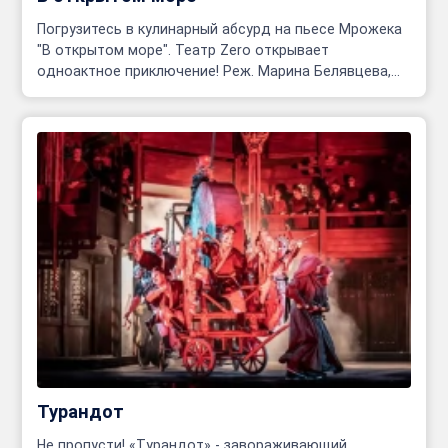
Погрузитесь в кулинарный абсурд на пьесе Мрожека
"В открытом море". Театр Zero открывает
одноактное приключение! Реж. Марина Белявцева,
Олег Родовильский.
Турандот
Не пропусти! «Турандот» - завораживающий