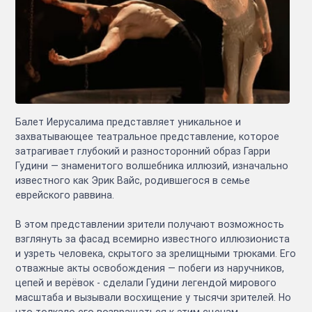
Балет Иерусалима представляет уникальное и
захватывающее театральное представление, которое
затрагивает глубокий и разносторонний образ Гарри
Гудини — знаменитого волшебника иллюзий, изначально
известного как Эрик Вайс, родившегося в семье
еврейского раввина.
В этом представлении зрители получают возможность
взглянуть за фасад всемирно известного иллюзиониста
и узреть человека, скрытого за зрелищными трюками. Его
отважные акты освобождения — побеги из наручников,
цепей и верёвок - сделали Гудини легендой мирового
масштаба и вызывали восхищение у тысячи зрителей. Но
что толкало его возвращаться к этим сценам