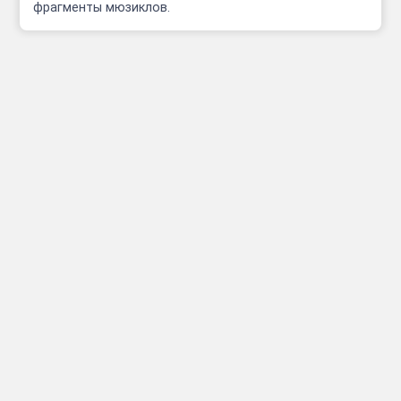
фрагменты мюзиклов.
Инфо
Полезные сcылки
Афиши