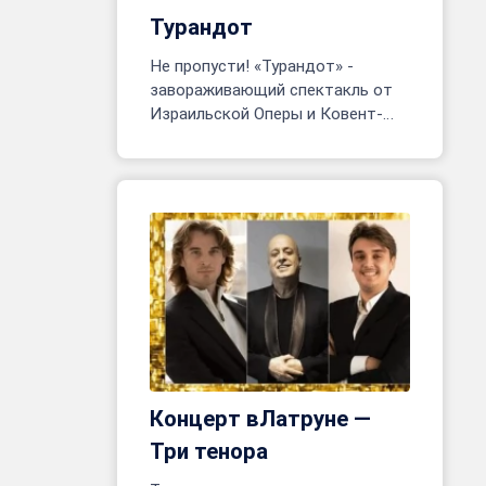
Турандот
Не пропусти! «Турандот» -
завораживающий спектакль от
Израильской Оперы и Ковент-
Гарден. Тель-Авив, 24 июня - 8
июля. Более 200 артистов на
сцене!
Концерт вЛатруне —
Три тенора