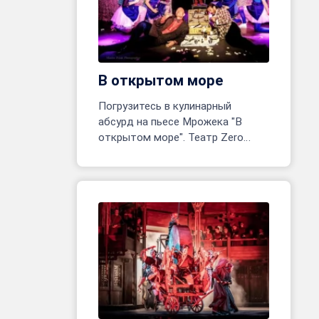
В открытом море
Погрузитесь в кулинарный
абсурд на пьесе Мрожека "В
открытом море". Театр Zero
открывает одноактное
приключение! Реж. Марина
Белявцева, Олег Родовильский.