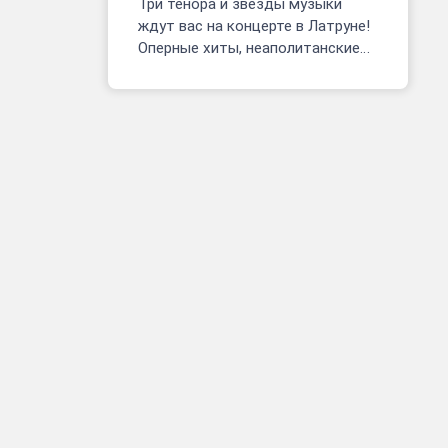
Три тенора и звезды музыки
ждут вас на концерте в Латруне!
Оперные хиты, неаполитанские
песни, фрагменты мюзиклов.