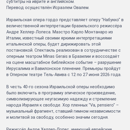
субтитры на иврите и английском.
Перевод осуществлён Исраэлем Овалем.
Израильская опера гордо представляет оперу "Набукко" в
величественной интерпретации бразильского режиссёра
Андре Хеллер-Лопеса. Маэстро Карло Монтанаро из
Италии, известный своими яркими интерпретациями
итальянской оперы, будет дирижировать этой
постановкой. Спектакль реализован в сотрудничестве с
оперным театром Minas Gerais в Бразилии и воссоздаёт
на сцене масштабное библейское событие – разрушение
Иерусалима и Вавилонское пленение. Премьеры пройдут
в Оперном театре Тель-Авива с 12 по 27 июня 2026 года.
В честь 40-го сезона Израильской оперы необходимо
было включить в программу эпическое произведение,
символизирующее неугасимую надежду и стремление
народа Израиля к свободе. Хор пленных "Va, pensiero" –
музыкальный фрагмент, ставший гимном независимости
и молитвой за свободу, особенно значим сегодня.
Режиссёр Андре Хеллер-Лопес, имеющий еврейские