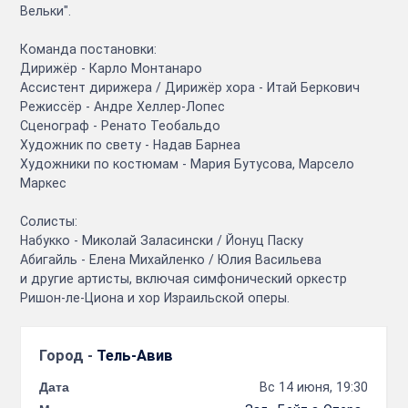
Вельки".
Команда постановки:
Дирижёр - Карло Монтанаро
Ассистент дирижера / Дирижёр хора - Итай Беркович
Режиссёр - Андре Хеллер-Лопес
Сценограф - Ренато Теобальдо
Художник по свету - Надав Барнеа
Художники по костюмам - Мария Бутусова, Марсело
Маркес
Солисты:
Набукко - Миколай Заласински / Йонуц Паску
Абигайль - Елена Михайленко / Юлия Васильева
и другие артисты, включая симфонический оркестр
Ришон-ле-Циона и хор Израильской оперы.
Город -
Тель-Авив
Дата
Вс 14 июня, 19:30