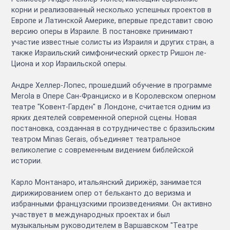
корни и реализованный несколько успешных проектов в
Европе и Латинской Америке, впервые представит свою
версию оперы в Израиле. В постановке принимают
участие известные солисты из Израиля и других стран, а
также Израильский симфонический оркестр Ришон ле-
Циона и хор Израильской оперы.
Андре Хеллер-Лопес, прошедший обучение в программе
Merola в Опере Сан-Франциско и в Королевском оперном
театре "Ковент-Гарден" в Лондоне, считается одним из
ярких деятелей современной оперной сцены. Новая
постановка, созданная в сотрудничестве с бразильским
театром Minas Gerais, объединяет театральное
великолепие с современным видением библейской
истории.
Карло Монтанаро, итальянский дирижёр, занимается
дирижированием опер от бельканто до веризма и
избранными французскими произведениями. Он активно
участвует в международных проектах и был
музыкальным руководителем в Варшавском "Театре