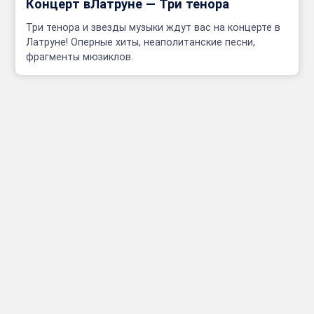
Концерт вЛатруне — Три тенора
Три тенора и звезды музыки ждут вас на концерте в
Латруне! Оперные хиты, неаполитанские песни,
фрагменты мюзиклов.
Инфо
Полезные сcылки
Афиши