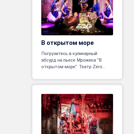
В открытом море
Погрузитесь в кулинарный
абсурд на пьесе Мрожека "В
открытом море". Театр Zero
открывает одноактное
приключение! Реж. Марина
Белявцева, Олег Родовильский.