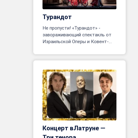
Турандот
Не пропусти! «Турандот» -
завораживающий спектакль от
Израильской Оперы и Ковент-
Гарден. Тель-Авив, 24 июня - 8
июля. Более 200 артистов на
сцене!
Концерт вЛатруне —
Три тенора