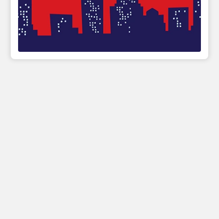
Инфо
Полезные сcылки
Афиши