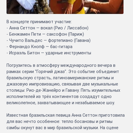
В концерте принимают участие:
- Анна Сеттон — вокал (Рио / Лиссабон)
- Бенжамен Пети — саксофон (Париж)
- Чучито Вальдес — фортепиано (Гавана)
- Фернандо Кнопф — бас-гитара
- Исраэль Битон — ударные инструменты
Погрузитесь в атмосферу международного вечера в
рамках серии "Горячий джаз". Это событие объединит
бразильскую страсть, латиноамериканские ритмы и
джазовую импровизацию, связывая две музыкальные
столицы: Рио-де-Жанейро и Гавану. Пять изумительных
исполнителей из трёх континентов создадут одно
великолепное, захватывающее и незабываемое шоу.
Известная бразильская певица Анна Сеттон приготовила
для вас нечто особенное: тепло босановы и ритмы
самбы окунут вас в мир бразильской музыки. На сцене