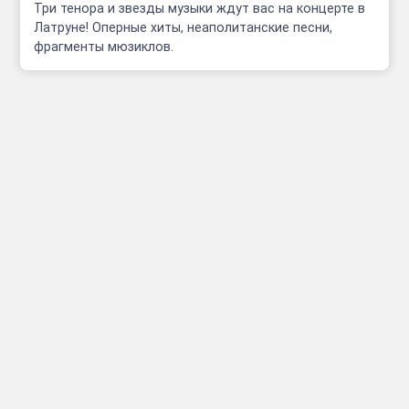
Три тенора и звезды музыки ждут вас на концерте в
Латруне! Оперные хиты, неаполитанские песни,
фрагменты мюзиклов.
Инфо
Полезные сcылки
Афиши