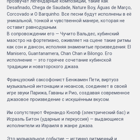
прозвучат легендарные композиции, такие как
Desafinado, Chega de Saudade, Nature Boy, Águas de Março,
Corcovado и O Barquinho. Все песни будут исполнены в её
уникальной, тонкой и чувственной манере, которая не
оставит равнодушным.
В сопровождении его — Чучито Вальдес, кубинский
маэстро на фортепиано, оживляет на сцене такие ритмы
как сон и дансон, исполняя знаменитые произведения: El
Manisero, Guantanamera, Chan Chan и Bilongo. Его
исполнение — это горячее сочетание кубинской
традиции и новаторского джаза.
Французский саксофонист Бенжамен Пети, виртуоз
музыкальной интонации и нюансов, соединяет в своей
игре звуки Парижа, Гаваны и Рио, создавая современное
джазовое произведение с искушённым вкусом.
Им сопутствуют Фернандо Кнопф (электрический бас) и
Исраэль Битон (ударные и перкуссия) — выдающиеся
исполнители из Израиля в жанре джаза.
Это музыкальное событие — истинно ритмичный и