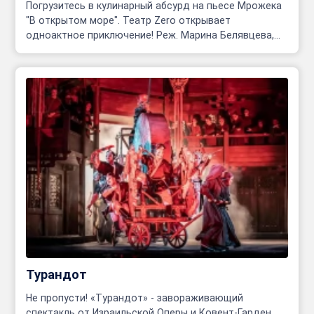
Погрузитесь в кулинарный абсурд на пьесе Мрожека
"В открытом море". Театр Zero открывает
одноактное приключение! Реж. Марина Белявцева,
Олег Родовильский.
Турандот
Не пропусти! «Турандот» - завораживающий
спектакль от Израильской Оперы и Ковент-Гарден.