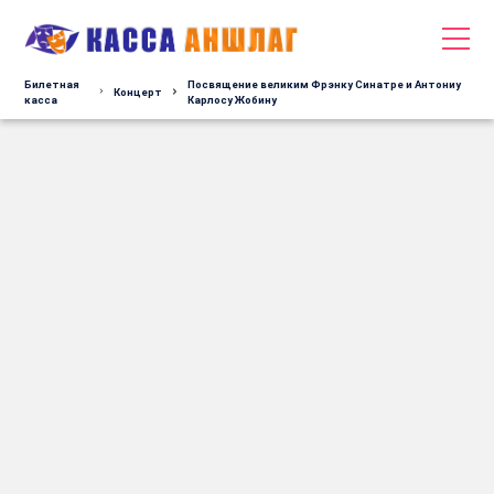
Билетная
Посвящение великим Фрэнку Синатре и Антониу
Концерт
касса
Карлосу Жобину