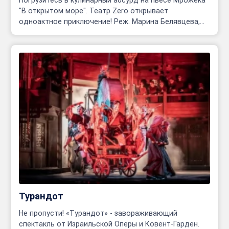
Погрузитесь в кулинарный абсурд на пьесе Мрожека
"В открытом море". Театр Zero открывает
одноактное приключение! Реж. Марина Белявцева,
Олег Родовильский.
Турандот
Не пропусти! «Турандот» - завораживающий
спектакль от Израильской Оперы и Ковент-Гарден.