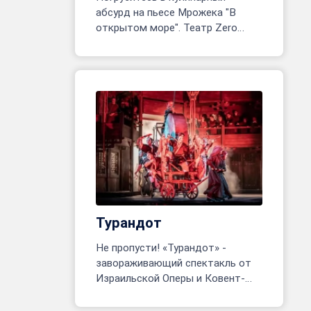
абсурд на пьесе Мрожека "В
открытом море". Театр Zero
открывает одноактное
приключение! Реж. Марина
Белявцева, Олег Родовильский.
Турандот
Не пропусти! «Турандот» -
завораживающий спектакль от
Израильской Оперы и Ковент-
Гарден. Тель-Авив, 24 июня - 8
июля. Более 200 артистов на