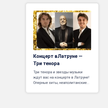
сцене!
Концерт вЛатруне —
Три тенора
Три тенора и звезды музыки
ждут вас на концерте в Латруне!
Оперные хиты, неаполитанские
песни, фрагменты мюзиклов.