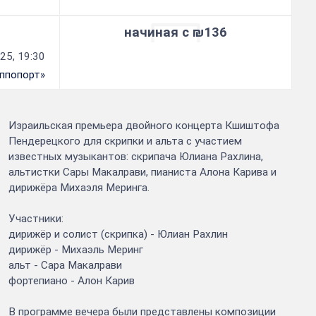
начиная с ₪136
25, 19:30
аппопорт»
Израильская премьера двойного концерта Кшиштофа
Пендерецкого для скрипки и альта с участием
известных музыкантов: скрипача Юлиана Рахлина,
альтистки Сары Макалрави, пианиста Алона Карива и
дирижёра Михаэля Меринга.
Участники:
дирижёр и солист (скрипка) - Юлиан Рахлин
дирижёр - Михаэль Меринг
альт - Сара Макалрави
фортепиано - Алон Карив
В программе вечера были представлены композиции