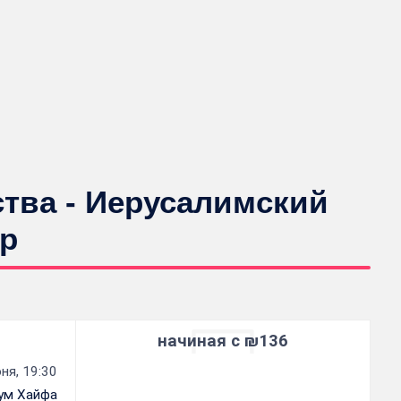
ства - Иерусалимский
р
начиная с ₪136
ня, 19:30
ум Хайфа