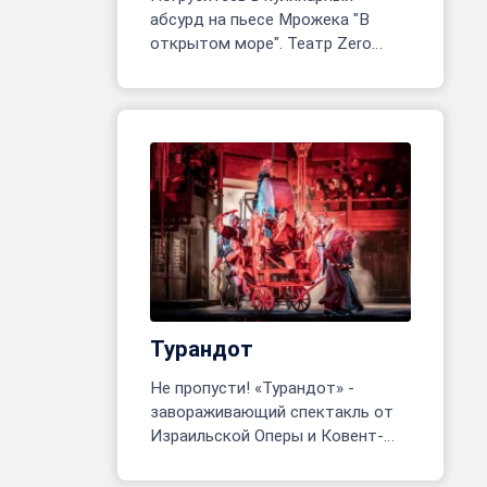
абсурд на пьесе Мрожека "В
открытом море". Театр Zero
открывает одноактное
приключение! Реж. Марина
Белявцева, Олег Родовильский.
Турандот
Не пропусти! «Турандот» -
завораживающий спектакль от
Израильской Оперы и Ковент-
Гарден. Тель-Авив, 24 июня - 8
июля. Более 200 артистов на