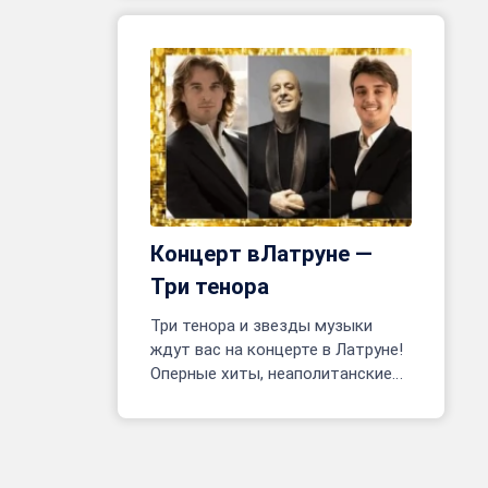
сцене!
Концерт вЛатруне —
Три тенора
Три тенора и звезды музыки
ждут вас на концерте в Латруне!
Оперные хиты, неаполитанские
песни, фрагменты мюзиклов.