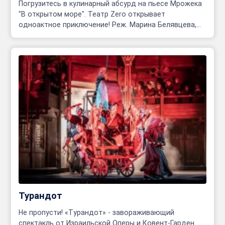
Погрузитесь в кулинарный абсурд на пьесе Мрожека
"В открытом море". Театр Zero открывает
одноактное приключение! Реж. Марина Белявцева,
Олег Родовильский.
Турандот
Не пропусти! «Турандот» - завораживающий
спектакль от Израильской Оперы и Ковент-Гарден.