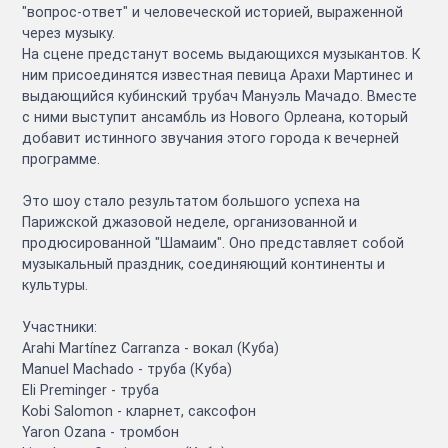
"вопрос-ответ" и человеческой историей, выраженной
через музыку.
На сцене предстанут восемь выдающихся музыкантов. К
ним присоединятся известная певица Арахи Мартинес и
выдающийся кубинский трубач Мануэль Мачадо. Вместе
с ними выступит ансамбль из Нового Орлеана, который
добавит истинного звучания этого города к вечерней
программе.
Это шоу стало результатом большого успеха на
Парижской джазовой неделе, организованной и
продюсированной "Шамаим". Оно представляет собой
музыкальный праздник, соединяющий континенты и
культуры.
Участники:
Arahi Martínez Carranza - вокал (Куба)
Manuel Machado - труба (Куба)
Eli Preminger - труба
Kobi Salomon - кларнет, саксофон
Yaron Ozana - тромбон