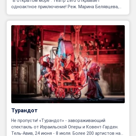
"В открытом море". Театр Zero открывает
одноактное приключение! Реж. Марина Белявцева,
Олег Родовильский.
Турандот
Не пропусти! «Турандот» - завораживающий
спектакль от Израильской Оперы и Ковент-Гарден.
Тель-Авив, 24 июня - 8 июля. Более 200 артистов на