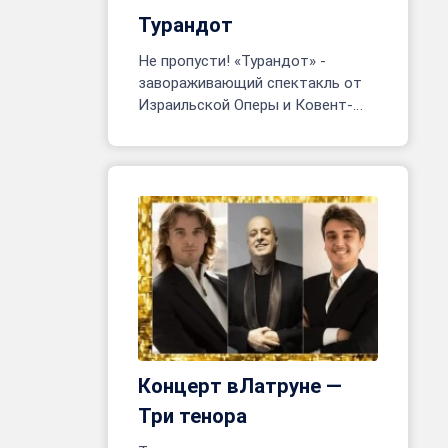
Турандот
Не пропусти! «Турандот» -
завораживающий спектакль от
Израильской Оперы и Ковент-
Гарден. Тель-Авив, 24 июня - 8
июля. Более 200 артистов на
сцене!
Концерт вЛатруне —
Три тенора