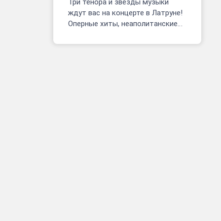
Три тенора и звезды музыки
ждут вас на концерте в Латруне!
Оперные хиты, неаполитанские
песни, фрагменты мюзиклов.