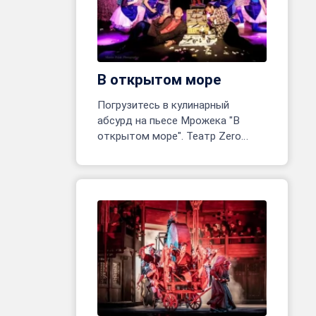
В открытом море
Погрузитесь в кулинарный
абсурд на пьесе Мрожека "В
открытом море". Театр Zero
открывает одноактное
приключение! Реж. Марина
Белявцева, Олег Родовильский.