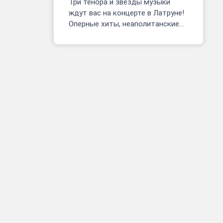
Три тенора и звезды музыки
ждут вас на концерте в Латруне!
Оперные хиты, неаполитанские
песни, фрагменты мюзиклов.