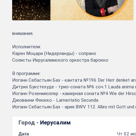
внимания.
Исполнители:
Карен Моцари (Нидерланды) - сопрано
Солисты Иерусалимского оркестра барокко
В программе:
Иоганн Себастьян Бах - кантата №196 Der Herr denket an
Дитрих Букстехуде - трио-соната №6 соч.1 Lauda anima
Иоганн Розенмюллер - камерная соната №4 Wie der Hirsch
Джованни Фиокко - Lamentatio Secunda
Иоганн Себастьян Бах - ария BWV 112: Alles mit Gott und n
Город -
Иерусалим
Дата
Чт 02 ию