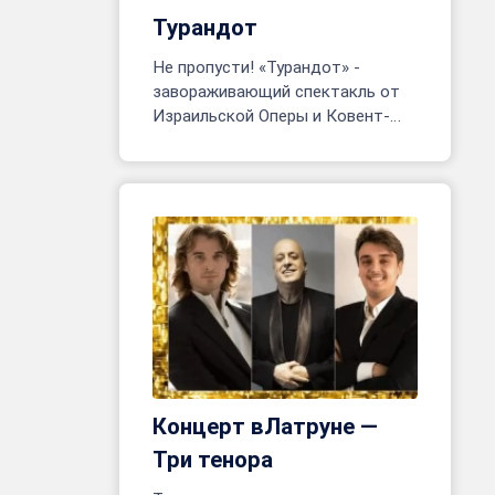
Турандот
Не пропусти! «Турандот» -
завораживающий спектакль от
Израильской Оперы и Ковент-
Гарден. Тель-Авив, 24 июня - 8
июля. Более 200 артистов на
сцене!
Концерт вЛатруне —
Три тенора