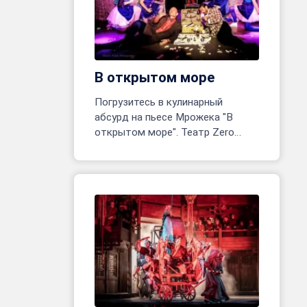
В открытом море
Погрузитесь в кулинарный
абсурд на пьесе Мрожека "В
открытом море". Театр Zero
открывает одноактное
приключение! Реж. Марина
Белявцева, Олег Родовильский.