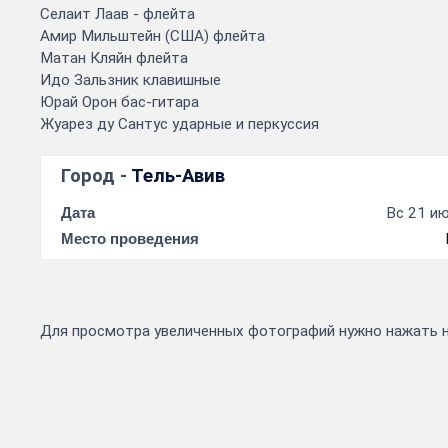
Селаит Лаав - флейта
Амир Мильштейн (США) флейта
Матан Кляйн флейта
Идо Зальзник клавишные
Юрай Орон бас-гитара
Жуарез ду Сантус ударные и перкуссия
Город -
Тель-Авив
Дата
Вс 21 ию
Место проведения
Для просмотра увеличенных фотографий нужно нажать 