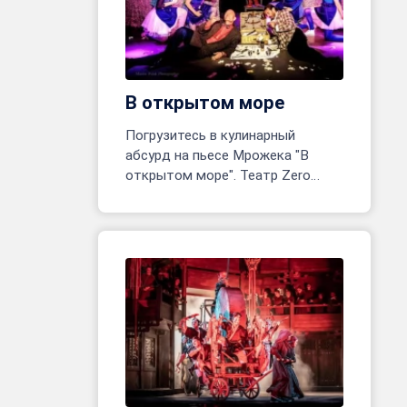
В открытом море
Погрузитесь в кулинарный
абсурд на пьесе Мрожека "В
открытом море". Театр Zero
открывает одноактное
приключение! Реж. Марина
Белявцева, Олег Родовильский.