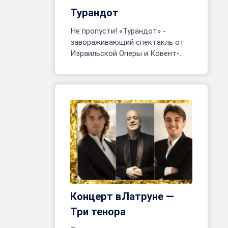
Турандот
Не пропусти! «Турандот» -
завораживающий спектакль от
Израильской Оперы и Ковент-
Гарден. Тель-Авив, 24 июня - 8
июля. Более 200 артистов на
сцене!
Концерт вЛатруне —
Три тенора