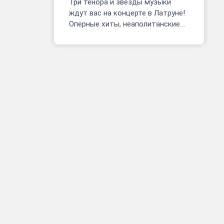
Три тенора и звезды музыки
ждут вас на концерте в Латруне!
Оперные хиты, неаполитанские
песни, фрагменты мюзиклов.