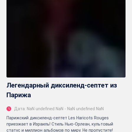
Легендарный диксиленд-септет из
Парижа
Дата: NaN undefined NaN - NaN undefined NaN
Парижский диксиленд-септет Les Haricots Rouges
приезжает в Израиль! Стиль Нью-Орлеан, культовый
статус и миллион альбомов по миру. Не пропустите!