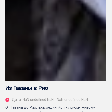
Из Гаваны в Рио
Дата: NaN undefined NaN - NaN undefined NaN
От Гаваны до Рио: присоединяйся к яркому живому