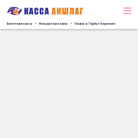
Билетная касса
Концертные залы
Гехаль а-Тарбут Беркович