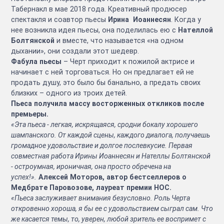
Табернакл в мае 2018 года. Креативный продюсер
спектакля и соавтор пьесы
Ирина
Иоаннесян
. Когда у
нее возникла идея пьесы, она поделилась ею с
Нателлой
Болтянской
и вместе, что называется «на одном
дыхании», они создали этот шедевр.
Фабула пьесы
– Черт приходит к пожилой актрисе и
начинает с ней торговаться. Но он предлагает ей не
продать душу, это было бы банально, а предать своих
близких – одного из троих детей.
Пьеса получила массу восторженных откликов после
премьеры.
«Эта пьеса - легкая, искрящаяся, сродни бокалу хорошего
шампанского. От каждой сцены, каждого диалога, получаешь
громадное удовольствие и долгое послевкусие. Первая
совместная работа Ирины Иоаннесян и Нателлы Болтянской
- остроумная, ироничная, она просто обречена на
успех!».
Алексей Моторов, автор бестселлеров о
Медбрате Паровозове, лауреат премии НОС.
«Пьеса заслуживает внимания безусловно. Роль Черта
откровенно хороша, я бы ее с удовольствием сыграл сам. Что
же касается темы, то, уверен, любой зритель ее воспримет с