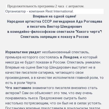
Продолжительность программы 2 часа
с антрактом.
Организатор - компания Rest International.
Впервые на одной сцене!
Народная артистка СССР легендарная Ада Роговцева
и писатель Виктор Шендерович
в комедийно-философском спектакле "Какого черта"!
Спектакль запрещен к показу в России
Израильтяне
увидят
необыкновенный спектакль,
премьера которого состоялась
в Лондоне
, и который
никогда не будет показан в России. Спектакль уникален.
Впервые на сцене Виктор Шендерович выступит не в
качестве писателя-сатирика, читающего свои
произведения, а в качестве исполнителя главной роли, то
есть в роли Черта.
Что заставило
знаменитого писателя внезапно стать
актером? Сам он объясняет это тем, что ему очень
понравилась пьеса. Предложение сыграть было
настолько потрясающим, что он был не в силах устоять.
Постановку впервые представили в лондонском театре