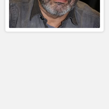
Инфо
Полезные сcылки
Афиши