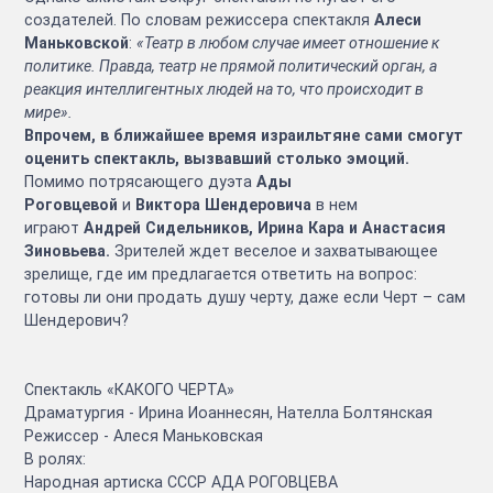
создателей. По словам режиссера спектакля
Алеси
Маньковской
:
«Театр в любом случае имеет отношение к
политике. Правда, театр не прямой политический орган, а
реакция интеллигентных людей на то, что происходит в
мире».
Впрочем, в ближайшее время израильтяне сами смогут
оценить спектакль, вызвавший столько эмоций.
Помимо потрясающего дуэта
Ады
Роговцевой
и
Виктора Шендеровича
в нем
играют
Андрей Сидельников, Ирина Кара и Анастасия
Зиновьева.
Зрителей ждет веселое и захватывающее
зрелище, где им предлагается ответить на вопрос:
готовы ли они продать душу черту, даже если Черт – сам
Шендерович?
Спектакль «КАКОГО ЧЕРТА»
Драматургия - Ирина Иоаннесян, Нателла Болтянская
Режиссер - Алеся Маньковская
В ролях:
Народная артиска СССР АДА РОГОВЦЕВА