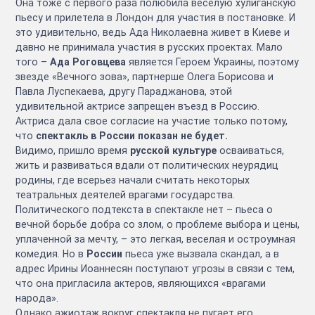
Она тоже с первого раза полюбила веселую хулиганскую
пьесу и прилетела в Лондон для участия в постановке. И
это удивительно, ведь Ада Николаевна живет в Киеве и
давно не принимала участия в русских проектах. Мало
того –
Ада Роговцева
является Героем Украины, поэтому
звезде «Вечного зова», партнерше Олега Борисова и
Павла Луспекаева, другу Параджанова, этой
удивительной актрисе запрещен въезд в Россию.
Актриса дала свое согласие на участие только потому,
что
спектакль в России показан не будет.
Видимо, пришло время
русской культуре
осваиваться,
жить и развиваться вдали от политических неурядиц
родины, где всерьез начали считать некоторых
театральных деятелей врагами государства.
Политического подтекста в спектакле нет – пьеса о
вечной борьбе добра со злом, о проблеме выбора и цены,
уплаченной за мечту, – это легкая, веселая и остроумная
комедия. Но в
России
пьеса уже вызвала скандал, а в
адрес Ирины Иоаннесян поступают угрозы в связи с тем,
что она пригласила актеров, являющихся «врагами
народа».
Однако ажиотаж вокруг спектакля не пугает его