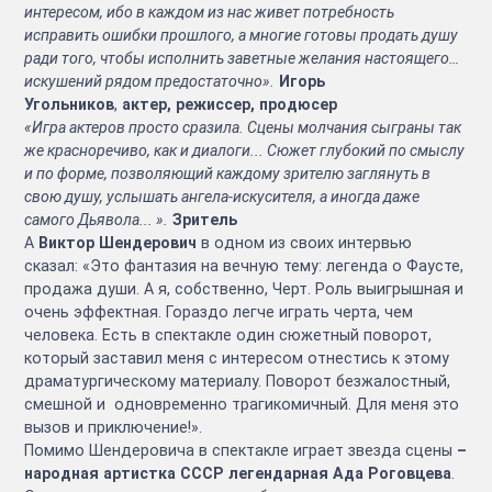
интересом, ибо в каждом из нас живет потребность
исправить ошибки прошлого, а многие готовы продать душу
ради того, чтобы исполнить заветные желания настоящего…
искушений рядом предостаточно».
Игорь
Угольников
,
актер, режиссер, продюсер
«Игра актеров просто сразила. Сцены молчания сыграны так
же красноречиво, как и диалоги... Сюжет глубокий по смыслу
и по форме, позволяющий каждому зрителю заглянуть в
свою душу, услышать ангела-искусителя, а иногда даже
самого Дьявола... ».
Зритель
А
Виктор Шендерович
в одном из своих интервью
сказал: «Это фантазия на вечную тему: легенда о Фаусте,
продажа души. А я, собственно, Черт. Роль выигрышная и
очень эффектная. Гораздо легче играть черта, чем
человека. Есть в спектакле один сюжетный поворот,
который заставил меня с интересом отнестись к этому
драматургическому материалу. Поворот безжалостный,
смешной и одновременно трагикомичный. Для меня это
вызов и приключение!».
Помимо Шендеровича в спектакле играет звезда сцены
–
народная артистка СССР легендарная Ада Роговцева
.