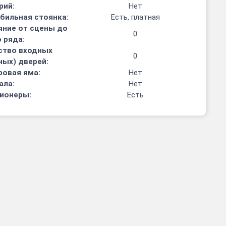
рий:
Нет
бильная стоянка:
Есть, платная
яние от сцены до
0
 ряда:
ство входных
0
ных) дверей:
ровая яма:
Нет
ала:
Нет
ионеры:
Есть