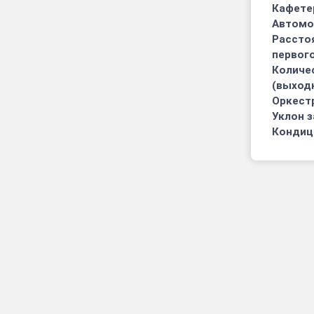
Кафете
Автомо
Рассто
первого
Количе
(выход
Оркест
Уклон з
Кондиц