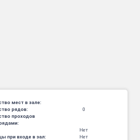
тво мест в зале:
ство рядов:
0
ство проходов
рядами:
Нет
ы при входе в зал:
Нет