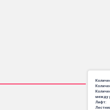
Количес
Количе
Количе
между 
Лифт:
Лестниц