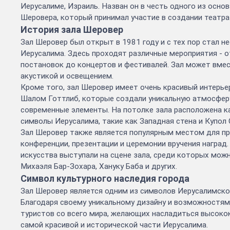
Иерусалиме, Израиль. Назван он в честь одного из осно
Шеровера, который принимал участие в создании театра 
История зала Шеровер
Зал Шеровер был открыт в 1981 году и с тех пор стал 
Иерусалима. Здесь проходят различные мероприятия - о
постановок до концертов и фестивалей. Зал может вмес
акустикой и освещением.
Кроме того, зал Шеровер имеет очень красивый интерье
Шалом Готтлиб, которые создали уникальную атмосферу
современные элементы. На потолке зала расположена к
символы Иерусалима, такие как Западная стена и Купол 
Зал Шеровер также является популярным местом для пр
конференции, презентации и церемонии вручения наград.
искусства выступали на сцене зала, среди которых мож
Михаэля Бар-Зохара, Хануку Баба и других.
Символ культурного наследия города
Зал Шеровер является одним из символов Иерусалимског
Благодаря своему уникальному дизайну и возможностям,
туристов со всего мира, желающих насладиться высок
самой красивой и исторической части Иерусалима.