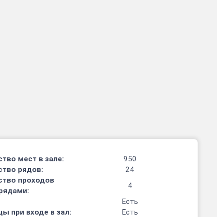
тво мест в зале:
950
ство рядов:
24
ство проходов
4
рядами:
Есть
ы при входе в зал:
Есть