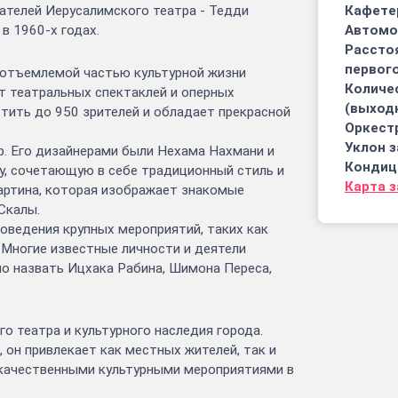
вателей Иерусалимского театра - Тедди
Кафете
в 1960-х годах.
Автомо
Рассто
первого
неотъемлемой частью культурной жизни
Количе
т театральных спектаклей и оперных
(выход
тить до 950 зрителей и обладает прекрасной
Оркест
Уклон з
р. Его дизайнерами были Нехама Нахмани и
Кондиц
, сочетающую в себе традиционный стиль и
Карта 
артина, которая изображает знакомые
Скалы.
оведения крупных мероприятий, таких как
 Многие известные личности и деятели
но назвать Ицхака Рабина, Шимона Переса,
о театра и культурного наследия города.
 он привлекает как местных жителей, так и
окачественными культурными мероприятиями в