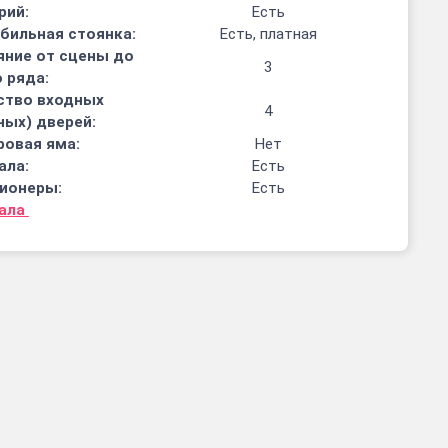
рий:
Есть
бильная стоянка:
Есть, платная
яние от сцены до
3
 ряда:
ство входных
4
ных) дверей:
ровая яма:
Нет
ала:
Есть
ионеры:
Есть
зала