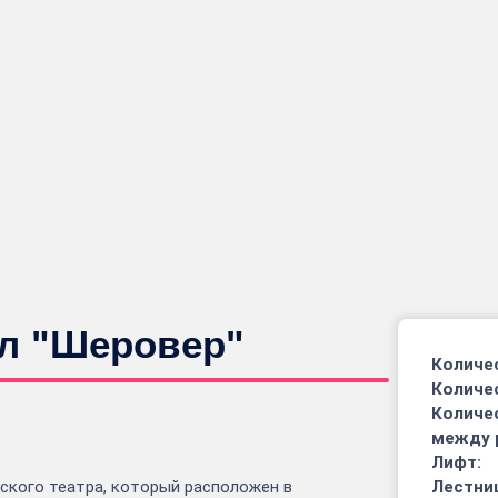
ал "Шеровер"
Количес
Количе
Количе
между 
Лифт:
ского театра, который расположен в
Лестниц