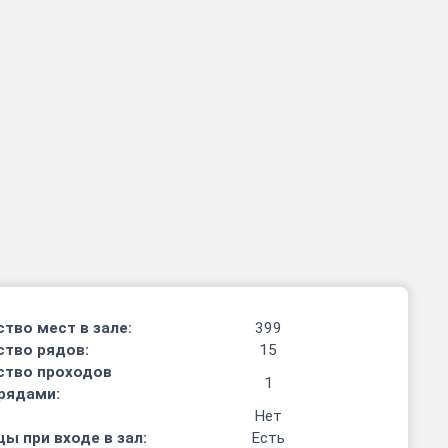
тво мест в зале:
399
ство рядов:
15
ство проходов
1
рядами:
Нет
ы при входе в зал:
Есть