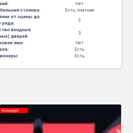
рий:
Нет
бильная стоянка:
Есть, платная
яние от сцены до
2
 ряда:
ство входных
3
ных) дверей:
ровая яма:
Нет
ала:
Есть
ионеры:
Есть
Концерт