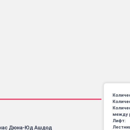
Количес
Количе
Количе
между 
Лифт:
тнас Дюна-Юд Ашдод
Лестниц