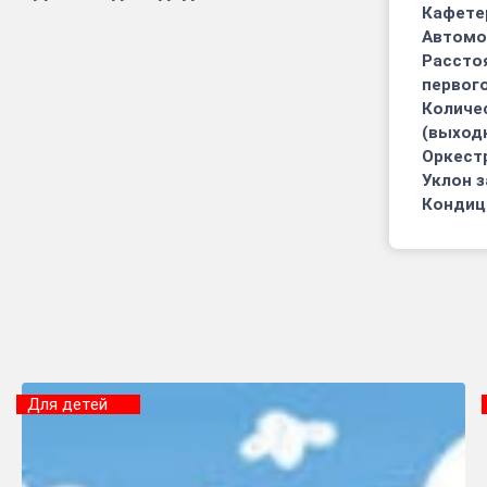
Кафете
Автомо
Рассто
первого
Количе
(выход
Оркест
Уклон з
Кондиц
Для детей