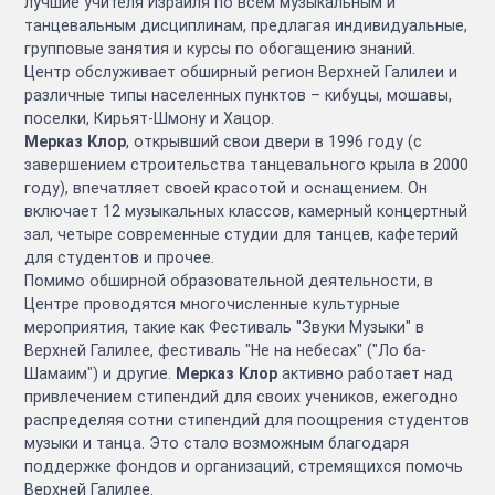
лучшие учителя Израиля по всем музыкальным и
танцевальным дисциплинам, предлагая индивидуальные,
групповые занятия и курсы по обогащению знаний.
Центр обслуживает обширный регион Верхней Галилеи и
различные типы населенных пунктов – кибуцы, мошавы,
поселки, Кирьят-Шмону и Хацор.
Мерказ Клор
, открывший свои двери в 1996 году (с
завершением строительства танцевального крыла в 2000
году), впечатляет своей красотой и оснащением. Он
включает 12 музыкальных классов, камерный концертный
зал, четыре современные студии для танцев, кафетерий
для студентов и прочее.
Помимо обширной образовательной деятельности, в
Центре проводятся многочисленные культурные
мероприятия, такие как Фестиваль "Звуки Музыки" в
Верхней Галилее, фестиваль "Не на небесах" ("Ло ба-
Шамаим") и другие.
Мерказ Клор
активно работает над
привлечением стипендий для своих учеников, ежегодно
распределяя сотни стипендий для поощрения студентов
музыки и танца. Это стало возможным благодаря
поддержке фондов и организаций, стремящихся помочь
Верхней Галилее.